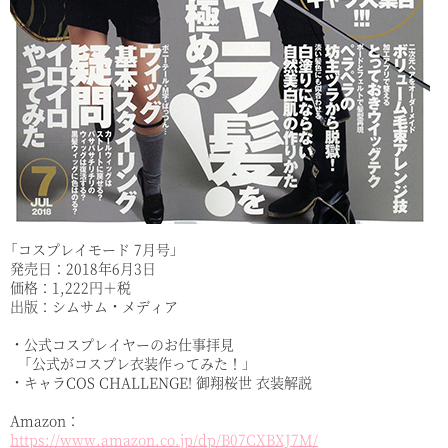
「コスプレイモード 7月号」
発売日：2018年6月3日
価格：1,222円＋税
出版：シムサム・メディア
・公式コスプレイヤーのお仕事拝見
「公式がコスプレ衣装作ってみた！」
・キャラCOS CHALLENGE! 御翔桜世 衣装解説
Amazon：
https://www.amazon.co.jp/dp/B07CXBXJ7M/